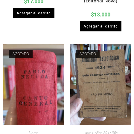
(Editorial Nova)
$
17.000
Agregar al carrito
$
13.000
Agregar al carrito
AGOTADO
AGOTADO
Libros
Libros
,
Años 20s / 30s