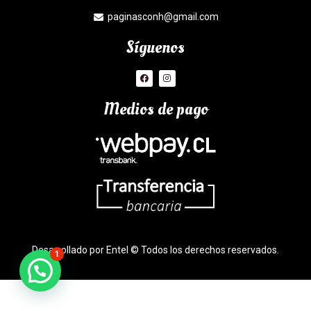
paginasconh@gmail.com
Síguenos
Medios de pago
Desarrollado por Entel © Todos los derechos reservados.
1
¿Necesitas Ayuda?