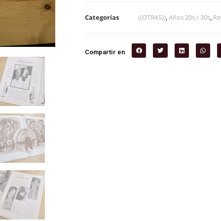
Categorías
((OTRAS))
,
Años 20s / 30s
,
Re
Compartir en