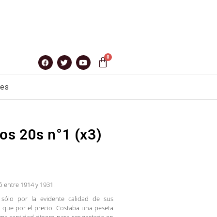
nes
s 20s n°1 (x3)
ó entre 1914 y 1931.
 sólo por la evidente calidad de sus
no que por el precio. Costaba una peseta