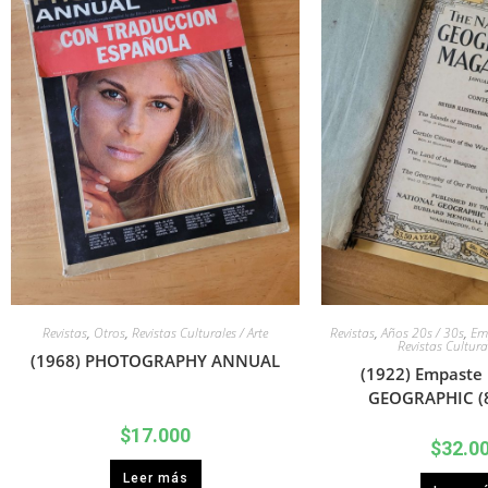
Revistas
,
Otros
,
Revistas Culturales / Arte
Revistas
,
Años 20s / 30s
,
Emp
Revistas Cultural
(1968) PHOTOGRAPHY ANNUAL
(1922) Empast
GEOGRAPHIC (8 
$
17.000
$
32.0
Leer más