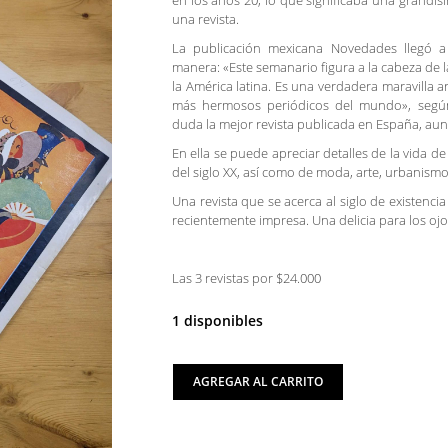
en los años 20, lo que significaba una grandís
una revista.
La publicación mexicana Novedades llegó a 
manera: «Este semanario figura a la cabeza de l
la América latina. Es una verdadera maravilla a
más hermosos periódicos del mundo», según 
duda la mejor revista publicada en España, aun
En ella se puede apreciar detalles de la vida d
del siglo XX, así como de moda, arte, urbanism
Una revista que se acerca al siglo de existenci
recientemente impresa. Una delicia para los ojo
Las 3 revistas por $24.000
1 disponibles
AGREGAR AL CARRITO