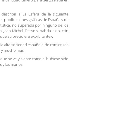
ima cantidad dinero para ser gastada en
describir a La Esfera de la siguiente
as publicaciones gráficas de España y de
rtística, no superada por ninguno de los
Jean-Michel Desvois habría sido «sin
que su precio era exorbitante».
e la alta sociedad española de comienzos
o y mucho más.
a que se ve y siente como si hubiese sido
s y las manos.