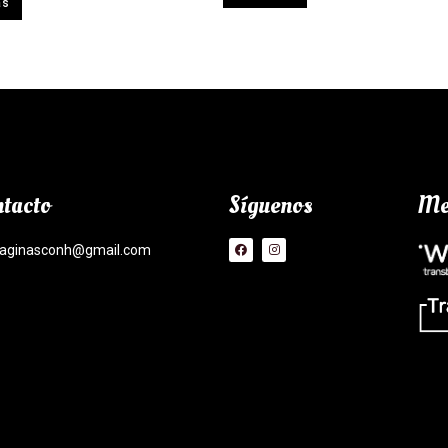
ás
tacto
Síguenos
Me
aginasconh@gmail.com