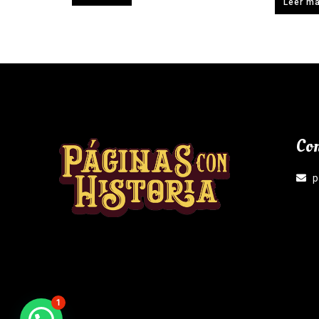
Leer m
Con
p
1