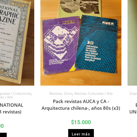
astes / Colecciones
,
Revistas
,
Otros
,
Revistas Culturales / Arte
Empa
es / Arte
Pack revistas AUCA y CA -
e NATIONAL
Arquitectura chilena-, años 80s (x3)
revistas)
UNI
$
15.000
00
Leer más