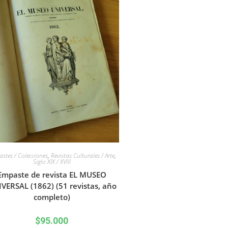
stes / Colecciones
,
Revistas Culturales / Arte
,
Siglo XIX / XVIII
Empaste de revista EL MUSEO
VERSAL (1862) (51 revistas, año
completo)
$
95.000