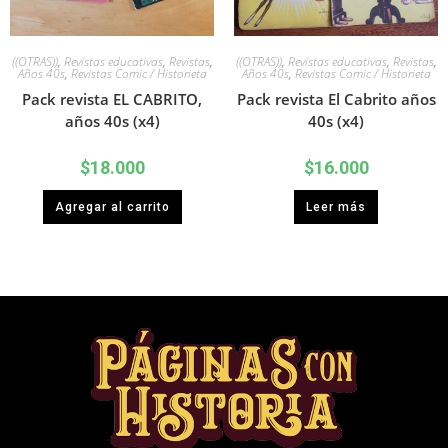
((OTRAS))
,
Revistas educativas
,
Revistas
,
((OTRAS))
,
Revistas educativas
,
Revistas
,
Años 40s
,
Revistas Comic / Historieta
Años 40s
,
Revistas Comic / Historieta
Pack revista EL CABRITO,
Pack revista El Cabrito años
años 40s (x4)
40s (x4)
$
18.000
$
16.000
Agregar al carrito
Leer más