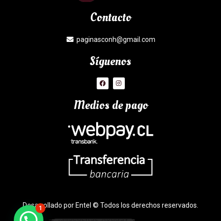
Contacto
paginasconh@gmail.com
Síguenos
Medios de pago
Desarrollado por Entel © Todos los derechos reservados.
1
¿Necesitas Ayuda?