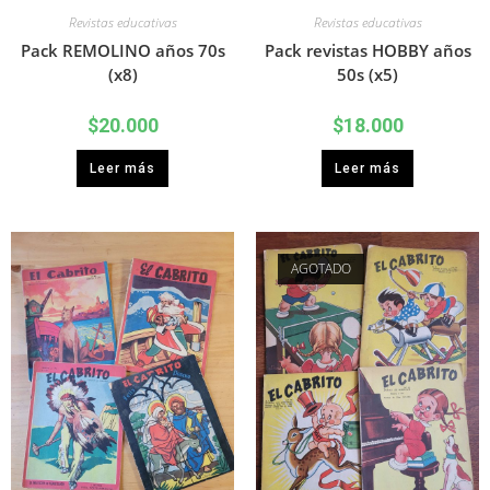
Revistas educativas
Revistas educativas
Pack REMOLINO años 70s
Pack revistas HOBBY años
(x8)
50s (x5)
$
20.000
$
18.000
Leer más
Leer más
AGOTADO