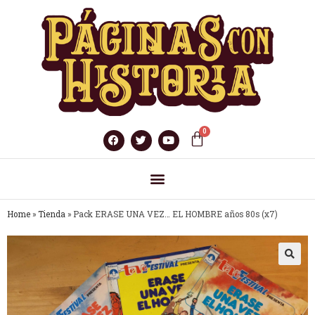
Home
»
Tienda
»
Pack ERASE UNA VEZ… EL HOMBRE años 80s (x7)
🔍