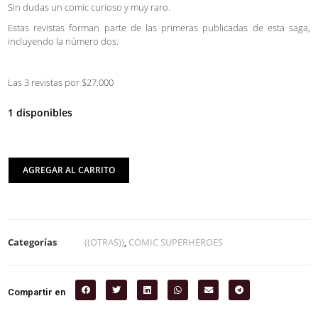
Sin dudas un comic curioso y muy raro.
Estas revistas forman parte de las primeras publicadas de esta saga,
incluyendo la número dos.
Las 3 revistas por $27.000
1 disponibles
AGREGAR AL CARRITO
Categorías
((OTRAS))
,
COMIC SUPERHEROES
Compartir en