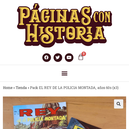
Home
»
Tienda
»
Pack EL REY DE LA POLICIA MONTADA, años 60s (x3)
🔍