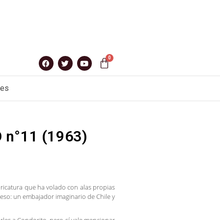
nes
 n°11 (1963)
ricatura que ha volado con alas propias
eso: un embajador imaginario de Chile y