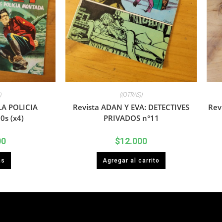
)
((OTRAS))
LA POLICIA
Revista ADAN Y EVA: DETECTIVES
Rev
s (x4)
PRIVADOS n°11
00
$
12.000
ás
Agregar al carrito