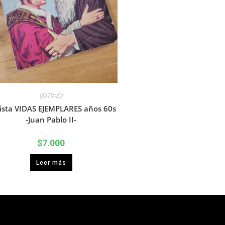
((OTRAS))
ista VIDAS EJEMPLARES años 60s
-Juan Pablo II-
$
7.000
Leer más