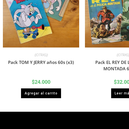
((OTRAS))
((OTRAS)
Pack TOM Y JERRY años 60s (x3)
Pack EL REY DE 
MONTADA 60
$
24.000
$
32.0
Agregar al carrito
Leer m