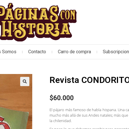
s Somos
Contacto
Carro de compra
Subscripcio
Revista CONDORITO
🔍
$
60.000
El pájaro más famoso de habla hispana. Una ca
mucho más allá de sus Andes natales; más que 
la chilenidad.