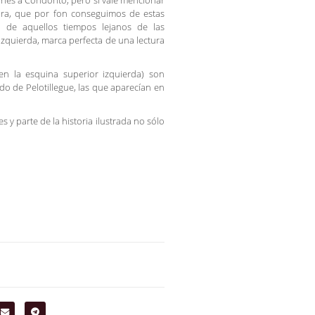
les a Condorito, pero sí vale mencionar
ra, que por fon conseguimos de estas
, de aquellos tiempos lejanos de las
zquierda, marca perfecta de una lectura
en la esquina superior izquierda) son
do de Pelotillegue, las que aparecían en
s y parte de la historia ilustrada no sólo