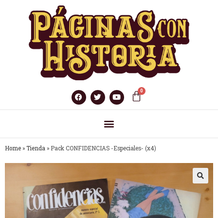
Home
»
Tienda
»
Pack CONFIDENCIAS -Especiales- (x4)
🔍