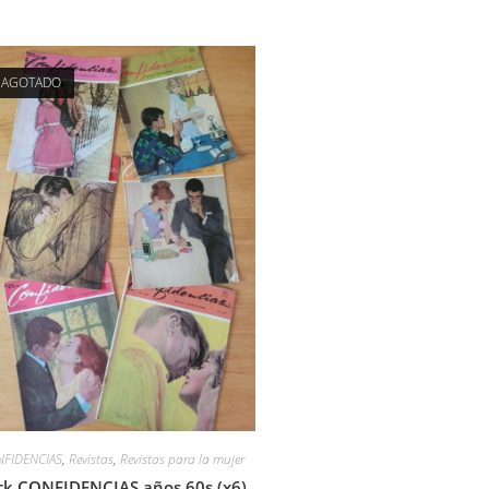
AGOTADO
FIDENCIAS
,
Revistas
,
Revistas para la mujer
ck CONFIDENCIAS años 60s (x6)