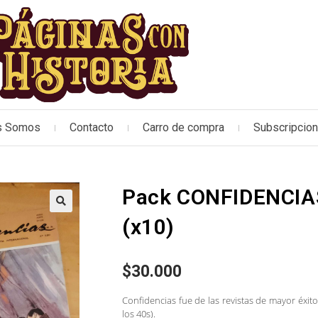
s Somos
Contacto
Carro de compra
Subscripcio
Pack CONFIDENCIAS
🔍
(x10)
$
30.000
Confidencias fue de las revistas de mayor éxit
los 40s).