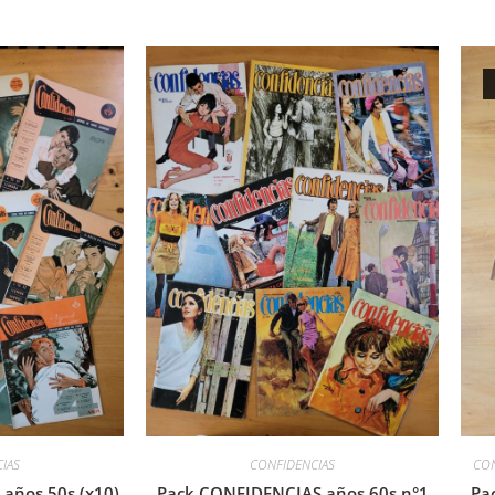
IAS
CONFIDENCIAS
CON
años 50s (x10)
Pack CONFIDENCIAS años 60s n°1
Pa