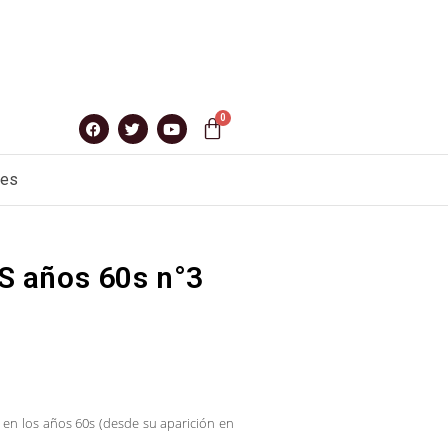
nes
 años 60s n°3
o en los años 60s (desde su aparición en