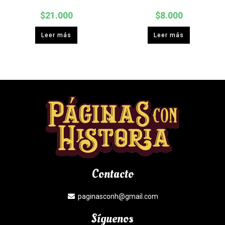
$
21.000
$
8.000
Leer más
Leer más
Contacto
paginasconh@gmail.com
Síguenos