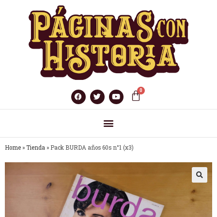
Home
»
Tienda
»
Pack BURDA años 60s n°1 (x3)
🔍