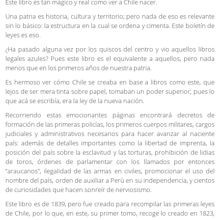
Este libro es tan mágico y real como ver a Chile nacer.
Una patria es historia, cultura y territorio; pero nada de eso es relevante
sin lo básico: la estructura en la cual se ordena y cimenta. Este boletín de
leyes es eso.
¿Ha pasado alguna vez por los quiscos del centro y vio aquellos libros
legales azules? Pues este libro es el equivalente a aquellos, pero nada
menos que en los primeros años de nuestra patria.
Es hermoso ver cómo Chile se creaba en base a libros como este, que
lejos de ser mera tinta sobre papel, tomaban un poder superior; pues lo
que acá se escribía, era la ley de la nueva nación.
Recorriendo estas emocionantes páginas encontrará decretos de
formación de las primeras policías, los primeros cuerpos militares, cargos
judiciales y administrativos necesarios para hacer avanzar al naciente
país: además de detalles importantes como la libertad de imprenta, la
posición del país sobre la esclavitud y las torturas, prohibición de lidias
de toros, órdenes de parlamentar con los llamados por entonces
“araucanos”, ilegalidad de las armas en civiles, promocionar el uso del
nombre del país, orden de auxiliar a Perú en su independencia, y cientos
de curiosidades que hacen sonreír de nerviosismo.
Este libro es de 1839, pero fue creado para recompilar las primeras leyes
de Chile, por lo que, en este, su primer tomo, recoge lo creado en 1823,