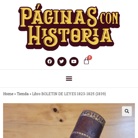
Home
»
Tienda
»
Libro BOLETIN DE LEYES 1823-1825 (1839)
🔍