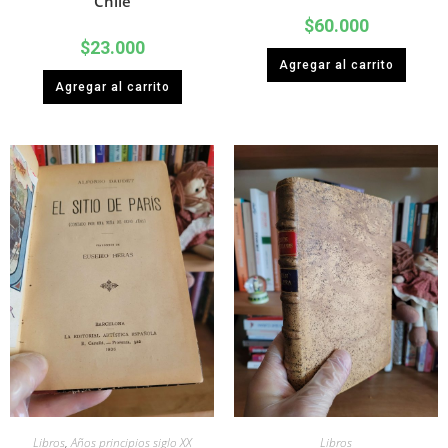
Chile
$
60.000
$
23.000
Agregar al carrito
Agregar al carrito
Libros
,
Años principios siglo XX
Libros