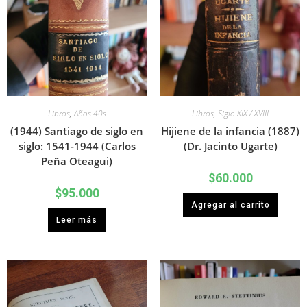
Libros
,
Años 40s
Libros
,
Siglo XIX / XVIII
(1944) Santiago de siglo en
Hijiene de la infancia (1887)
siglo: 1541-1944 (Carlos
(Dr. Jacinto Ugarte)
Peña Oteagui)
$
60.000
$
95.000
Agregar al carrito
Leer más