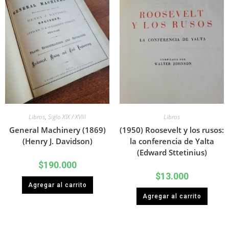
Libros
,
Siglo XIX / XVIII
Libros
General Machinery (1869)
(1950) Roosevelt y los rusos:
(Henry J. Davidson)
la conferencia de Yalta
(Edward Sttetinius)
$
190.000
$
13.000
Agregar al carrito
Agregar al carrito