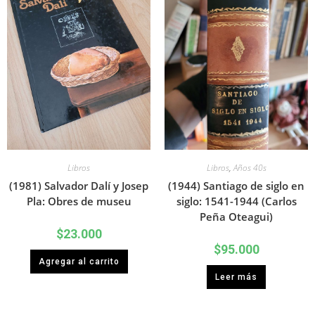
Libros
Libros
,
Años 40s
(1981) Salvador Dalí y Josep
(1944) Santiago de siglo en
Pla: Obres de museu
siglo: 1541-1944 (Carlos
Peña Oteagui)
$
23.000
$
95.000
Agregar al carrito
Leer más