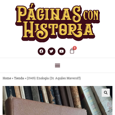
Home
»
Tienda
»
(1949) Enología (Dr. Aquiles Maveroff)
🔍