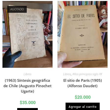
AGOTADO
Libros
Libros
,
Años principios siglo XX
(1963) Síntesis geográfica
El sitio de París (1905)
de Chile (Augusto Pinochet
(Alfonso Daudet)
Ugarte)
$
20.000
$
35.000
Agregar al carrito