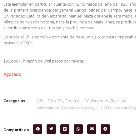
Este ejemplar en particular cuenta con 12 números del año de 1928, año
de la primera presidencia del general Carlos Ibáñez del Campo, nace la
Universidad Católica de Valparaíso, Manuel plaza obtiene la 1era medalla
olímpica de nuestra historia, nace la provincia de Magallanes, se produce
el terrible terremoto de Curepto y muchísimo más.
Conozca el Chile común y corriente de hace un siglo con esta impecable
revista SUCESOS.
$96.ooo (En razón de 8mil pesos por revista)
Agotado
Categorías
Años 20s / 30s
,
Empastes / Colecciones
,
Revistas
Misceláneas (De todo un poco)
,
SUCESOS (Valparaíso)
Compartir en