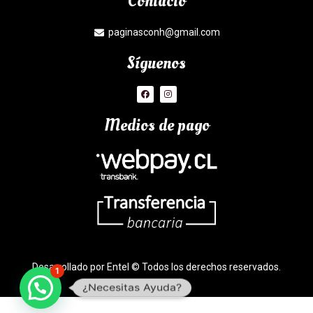
Contacto
paginasconh@gmail.com
Síguenos
Medios de pago
Desarrollado por Entel © Todos los derechos reservados.
1
¿Necesitas Ayuda?