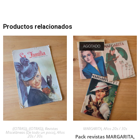
Productos relacionados
AGOTADO
((OTRAS))
,
((OTRAS))
,
Revistas
MARGARITA
,
Años 20s / 30s
Misceláneas (De todo un poco)
,
Años
20s / 30s
Pack revistas MARGARITA,