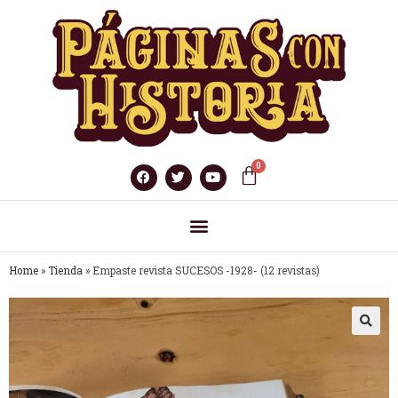
Home
»
Tienda
»
Empaste revista SUCESOS -1928- (12 revistas)
🔍