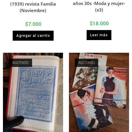
años 30s -Moda y mujer-
(1939) revista Familia
(x3)
(Noviembre)
$
18.000
$
7.000
Leer más
Agregar al carrito
AGOTADO
AGOTADO