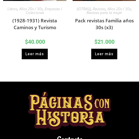
Libros
,
Años 20s / 30s
,
Empastes /
((OTRAS))
,
Revistas
,
Años 20s / 30s
,
Colecciones
Revistas para la mujer
(1928-1931) Revista
Pack revistas Familia años
Caminos y Turismo
30s (x3)
$
40.000
$
21.000
Leer más
Leer más