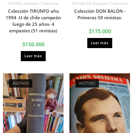
TRIUNFO
,
Empastes / Colecciones
DON BALÓN
,
Empastes / Colecciones
Colección TIRUNFO año
Colección DON BALÓN -
1994 -U de chile campeón
Primeras 50 revistas-
luego de 25 años- 4
empastes (51 revistas)
$
175.000
Leer más
$
150.000
Leer más
AGOTADO
AGOTADO