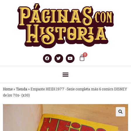
Home
»
Tienda
»
Empaste HEIDI 1977 -Serie completa más 6 comics DISNEY
de los 70s- (x30)
🔍