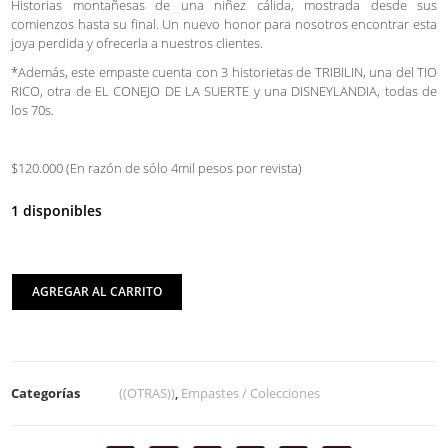
Historias montañesas de una niñez cálida, mostrada desde sus
comienzos hasta su final. Un nuevo honor para nosotros encontrar esta
joya perdida y ofrecerla a nuestros clientes.
*Además, este empaste cuenta con 3 historietas de TRIBILIN, una del TIO
RICO, otra de EL CONEJO DE LA SUERTE y una DISNEYLANDIA, todas de
los 70s.
$120.000 (En razón de sólo 4mil pesos por revista)
1 disponibles
AGREGAR AL CARRITO
Categorías
((OTRAS))
,
Empastes / Colecciones