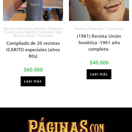
Revistas educativas
,
Revistas
,
Empastes
Revistas
,
Empastes / Colecciones
/ Colecciones
,
Revistas Culturales / Arte
,
Revistas Comic / Historieta
(1961) Revista Unión
Soviética -1961 año
Compilado de 20 revistas
completo-
ICARITO especiales (años
80s)
$
40.000
$
60.000
Leer más
Leer más