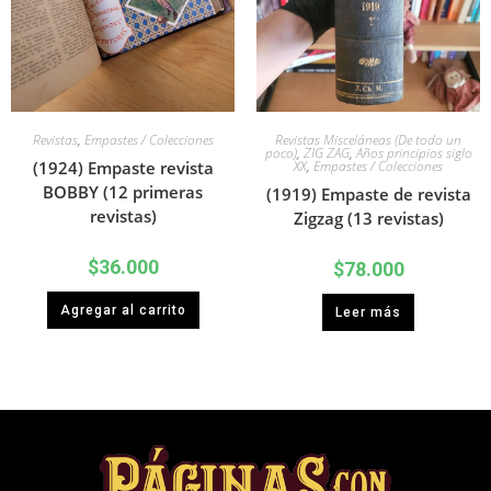
Revistas
,
Empastes / Colecciones
Revistas Misceláneas (De todo un
poco)
,
ZIG ZAG
,
Años principios siglo
(1924) Empaste revista
XX
,
Empastes / Colecciones
BOBBY (12 primeras
(1919) Empaste de revista
revistas)
Zigzag (13 revistas)
$
36.000
$
78.000
Agregar al carrito
Leer más