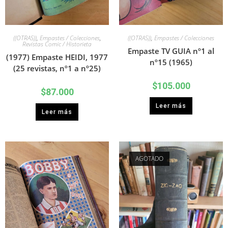
((OTRAS))
,
Empastes / Colecciones
,
((OTRAS))
,
Empastes / Colecciones
Revistas Comic / Historieta
Empaste TV GUIA nº1 al
(1977) Empaste HEIDI, 1977
nº15 (1965)
(25 revistas, nº1 a nº25)
$
105.000
$
87.000
Leer más
Leer más
AGOTADO