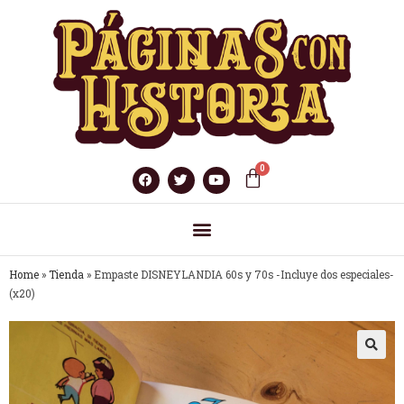
Home
»
Tienda
»
Empaste DISNEYLANDIA 60s y 70s -Incluye dos especiales-
(x20)
🔍