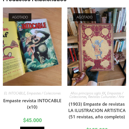
AGOTADO
AGOTADO
EL INTOCABLE
,
Empastes / Colecciones
Años principios siglo XX
,
Empastes /
Colecciones
,
Revistas Culturales / Arte
Empaste revista INTOCABLE
(1903) Empaste de revistas
(x10)
LA ILUSTRACION ARTISTICA
(51 revistas, año completo)
$
45.000