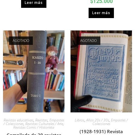
$
125.000
Leer más
Leer más
AGOTADO
AGOTADO
Revistas educativas
,
Revistas
,
Empastes
Libros
,
Años 20s / 30s
,
Empastes /
/ Colecciones
,
Revistas Culturales / Arte
,
Colecciones
Revistas Comic / Historieta
(1928-1931) Revista
Compilado de 20 revistas