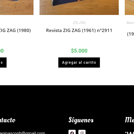
G
ZIG ZAG
Revi
ZIG ZAG (1980)
Revista ZIG ZAG (1961) nº2911
(19
00
$
5.000
ás
Agregar al carrito
tacto
Síguenos
Me
aginasconh@gmail.com