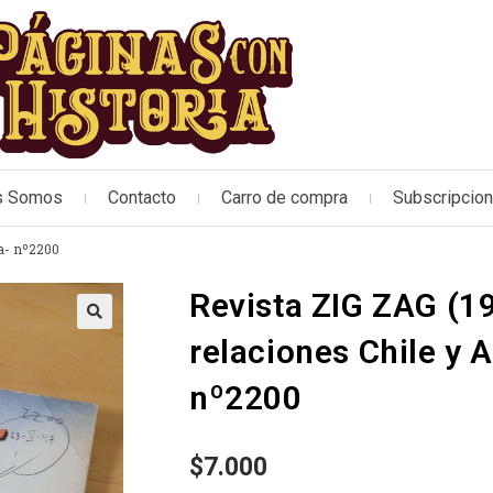
s Somos
Contacto
Carro de compra
Subscripcio
na- nº2200
Revista ZIG ZAG (19
🔍
relaciones Chile y 
nº2200
$
7.000