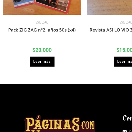
ZIG ZAG
ZIG ZA
Pack ZIG ZAG n°2, años 50s (x4)
Revista ASI LO VIO 
$
20.000
$
15.0
Leer más
Leer m
Con
p