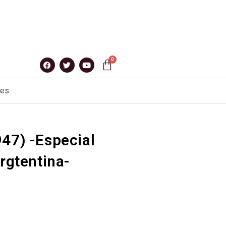
nes
47) -Especial
Argtentina-