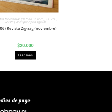
stas Misceláneas (De todo un poco)
,
ZIG ZAG
,
Revistas
,
Años principios siglo XX
06) Revista Zig-zag (noviembre)
$
20.000
Leer más
dios de pago