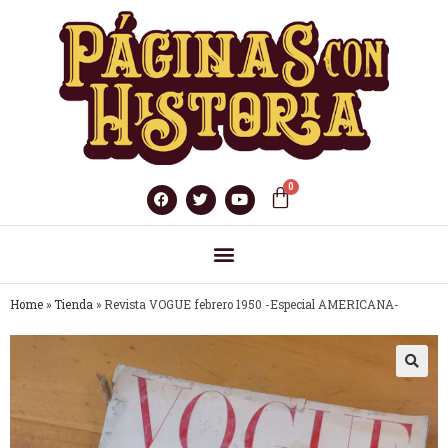
Home
»
Tienda
»
Revista VOGUE febrero 1950 -Especial AMERICANA-
🔍