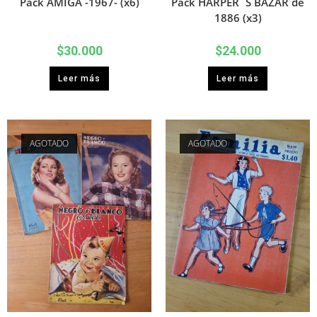
Pack AMIGA -1967- (x6)
Pack HARPER´S BAZAR de
1886 (x3)
$
30.000
$
24.000
Leer más
Leer más
AGOTADO
AGOTADO