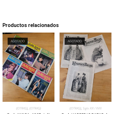
Productos relacionados
AGOTADO
AGOTADO
((OTRAS))
,
((OTRAS))
((OTRAS))
,
Siglo XIX / XVIII