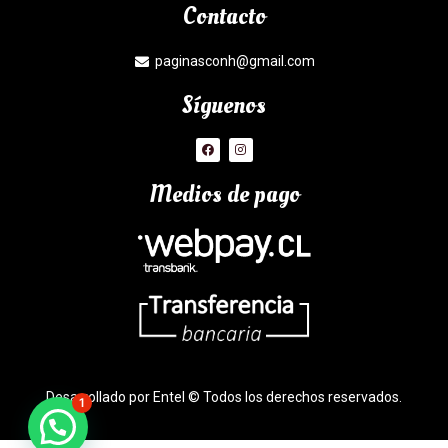
Contacto
paginasconh@gmail.com
Síguenos
Medios de pago
Desarrollado por Entel © Todos los derechos reservados.
1
¿Necesitas Ayuda?