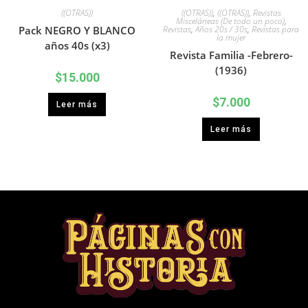
((OTRAS))
((OTRAS))
,
((OTRAS))
,
Revistas
Misceláneas (De todo un poco)
,
Pack NEGRO Y BLANCO
Revistas
,
Años 20s / 30s
,
Revistas para
la mujer
años 40s (x3)
Revista Familia -Febrero-
(1936)
$
15.000
$
7.000
Leer más
Leer más