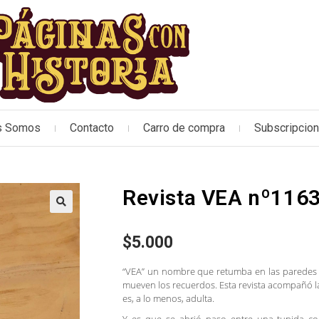
s Somos
Contacto
Carro de compra
Subscripcio
Revista VEA nº1163
🔍
$
5.000
“VEA” un nombre que retumba en las paredes 
mueven los recuerdos. Esta revista acompañó l
es, a lo menos, adulta.