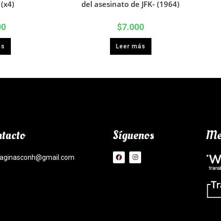
 (x4)
del asesinato de JFK- (1964)
00
$
7.000
ás
Leer más
tacto
Síguenos
Me
aginasconh@gmail.com