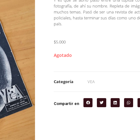
Y es que se abrió paso entre una tupida co
fotografía, de ahí su nombre. Repleta de imágen
muchos temas. Pasó de ser una revista de act
policiales, hasta terminar sus días como uno 
país.
$5.000
Agotado
Categoría
VEA
Compartir en