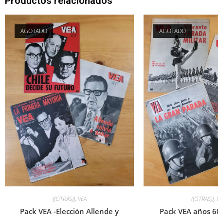
Productos relacionados
AGOTADO
AGOTADO
((OTRAS))
,
VEA
((OTRAS))
,
Pack VEA -Elección Allende y
Pack VEA años 6