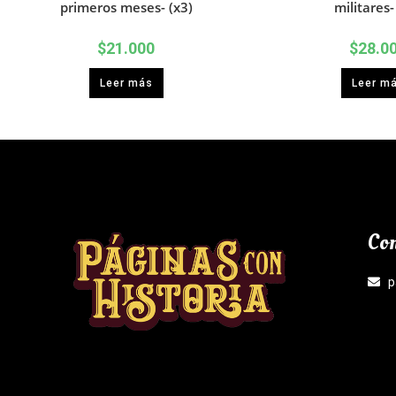
primeros meses- (x3)
militares-
$
21.000
$
28.0
Leer más
Leer m
Con
p