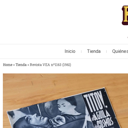
Inicio
Tienda
Quiéne
Home
»
Tienda
»
Revista VEA nº1163 (1961)