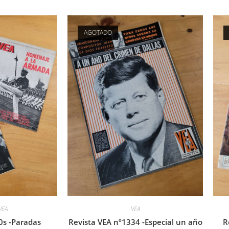
AGOTADO
VEA
VEA
0s -Paradas
Revista VEA nº1334 -Especial un año
R