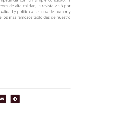
mpetencia con un simple concepto: la
es de alta calidad, la revista viajó por
ualidad y política a ser una de humor y
de los más famosos tabloides de nuestro