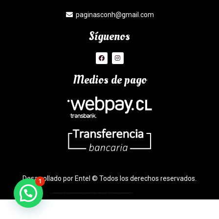
paginasconh@gmail.com
Síguenos
Medios de pago
Desarrollado por Entel © Todos los derechos reservados.
1
¿Necesitas Ayuda?