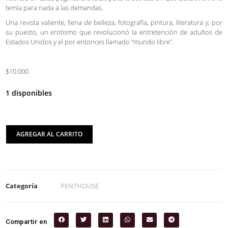
temía para nada a las demandas.
Una revista valiente, llena de belleza, fotografía, pintura, literatura y, por
su puesto, un erotismo que revolucionó la entretención de adultos de
Estados Unidos y el por entonces llamado “mundo libre”.
$10.000
1 disponibles
AGREGAR AL CARRITO
Categoría
PENTHOUSE
Compartir en