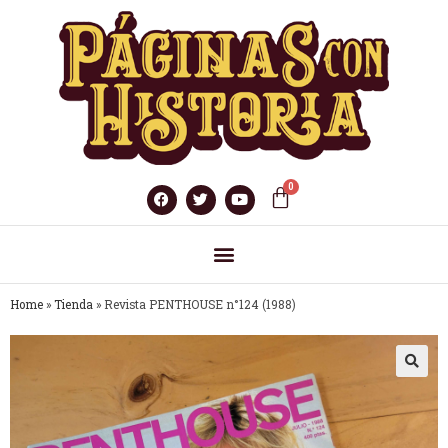
Home
»
Tienda
»
Revista PENTHOUSE n°124 (1988)
🔍