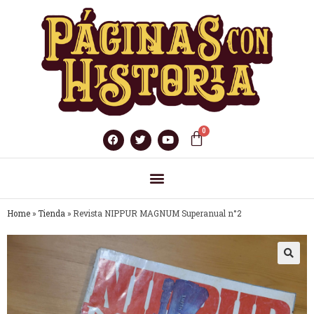
Home
»
Tienda
»
Revista NIPPUR MAGNUM Superanual n°2
🔍