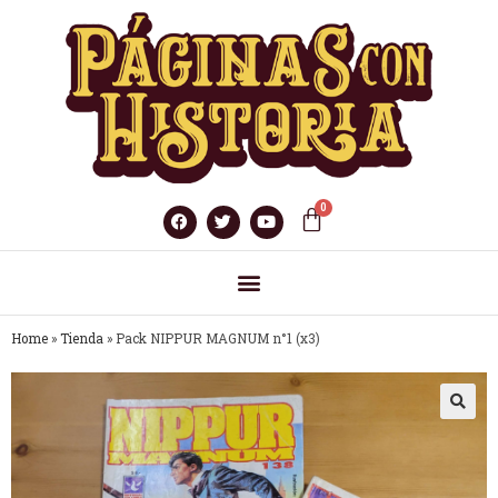
Home
»
Tienda
»
Pack NIPPUR MAGNUM n°1 (x3)
🔍