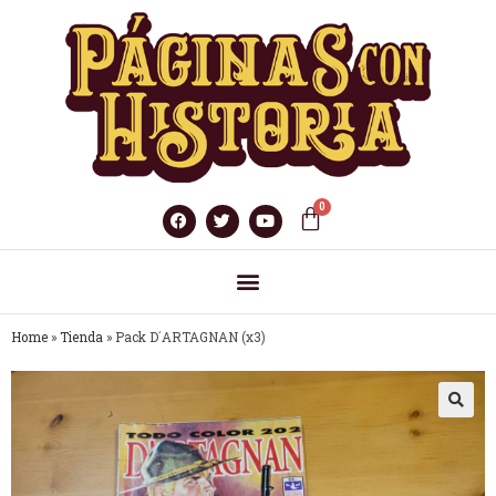
Home
»
Tienda
»
Pack D´ARTAGNAN (x3)
🔍