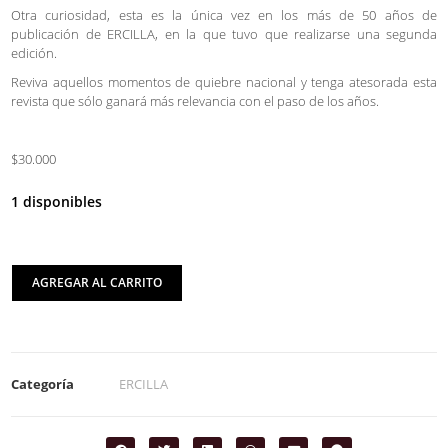
Otra curiosidad, esta es la única vez en los más de 50 años de
publicación de ERCILLA, en la que tuvo que realizarse una segunda
edición.
Reviva aquellos momentos de quiebre nacional y tenga atesorada esta
revista que sólo ganará más relevancia con el paso de los años.
$30.000
1 disponibles
AGREGAR AL CARRITO
Categoría
ERCILLA