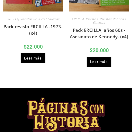
ERCILLA
,
Revistas Política / Guerras
ERCILLA
,
Revistas
,
Revistas Política /
Guerras
Pack revista ERCILLA -1973-
Pack ERCILLA, años 60s -
(x4)
Asesinato de Kennedy- (x4)
$
22.000
$
20.000
Leer más
Leer más