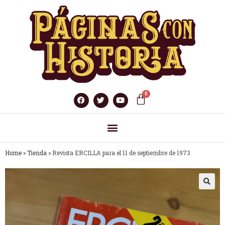
Home
»
Tienda
»
Revista ERCILLA para el 11 de septiembre de 1973
🔍