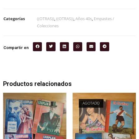
Categorías
((OTRAS))
,
((OTRAS))
,
Años 40s
,
Empastes /
Colecciones
Compartir en
Productos relacionados
AGOTADO