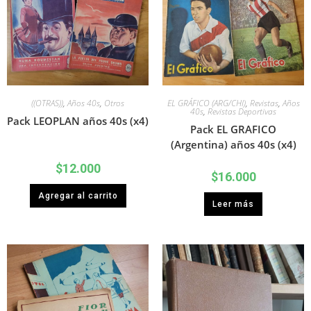
((OTRAS))
,
Años 40s
,
Otros
EL GRÁFICO (ARG/CHI)
,
Revistas
,
Años
40s
,
Revistas Deportivas
Pack LEOPLAN años 40s (x4)
Pack EL GRAFICO
(Argentina) años 40s (x4)
$
12.000
$
16.000
Agregar al carrito
Leer más