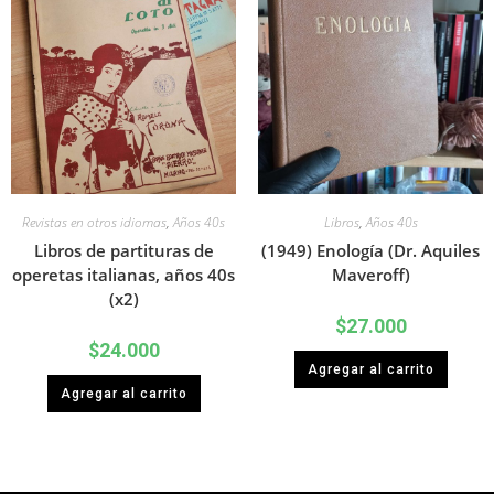
Revistas en otros idiomas
,
Años 40s
Libros
,
Años 40s
Libros de partituras de
(1949) Enología (Dr. Aquiles
operetas italianas, años 40s
Maveroff)
(x2)
$
27.000
$
24.000
Agregar al carrito
Agregar al carrito