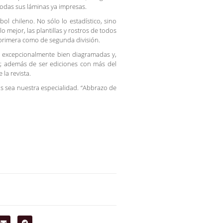
das sus láminas ya impresas.
ol chileno. No sólo lo estadístico, sino
o mejor, las plantillas y rostros de todos
e primera como de segunda división.
as excepcionalmente bien diagramadas y,
s; además de ser ediciones con más del
la revista.
os sea nuestra especialidad. “Abbrazo de