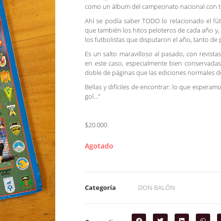
como un álbum del campeonato nacional con to
Ahí se podía saber TODO lo relacionado el fútb
que también los hitos peloteros de cada año y, l
los futbolistas que disputaron el año, tanto d
Es un salto maravilloso al pasado, con revist
en este caso, especialmente bien conservada
doble de páginas que las ediciones normales de 
Bellas y difíciles de encontrar: lo que esperam
gol…”
$20.000
Agotado
Categoría
DON BALÓN