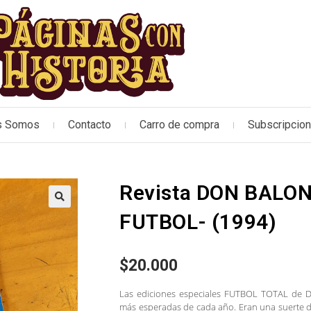
s Somos
Contacto
Carro de compra
Subscripcio
Revista DON BALON
🔍
FUTBOL- (1994)
$
20.000
Las ediciones especiales FUTBOL TOTAL de D
más esperadas de cada año. Eran una suerte de 