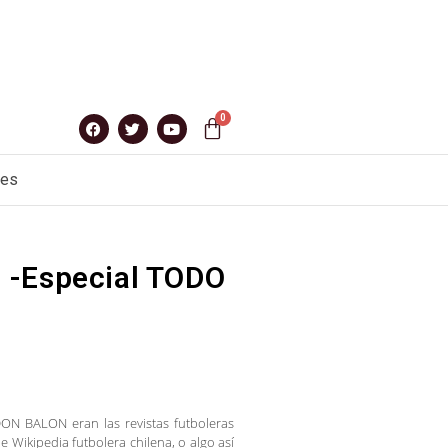
nes
 -Especial TODO
ON BALON eran las revistas futboleras
Wikipedia futbolera chilena, o algo así