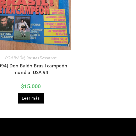
DON BALÓN
,
Revistas Deportivas
994) Don Balón Brasil campeón
mundial USA 94
$
15.000
Leer más