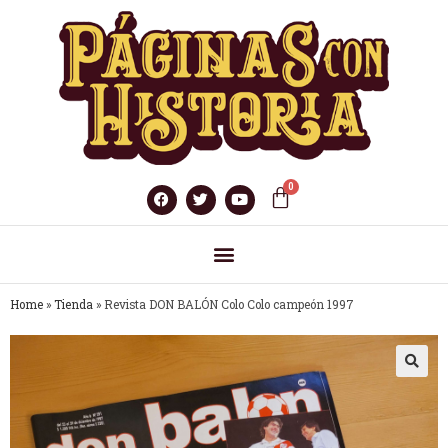
Home
»
Tienda
»
Revista DON BALÓN Colo Colo campeón 1997
🔍