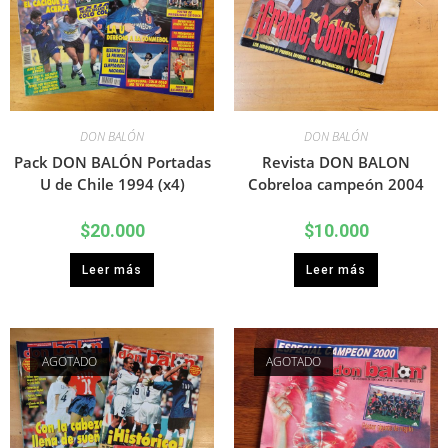
DON BALÓN
DON BALÓN
Pack DON BALÓN Portadas
Revista DON BALON
U de Chile 1994 (x4)
Cobreloa campeón 2004
$
20.000
$
10.000
Leer más
Leer más
AGOTADO
AGOTADO