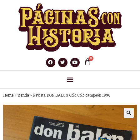
Home
»
Tienda
»
Revista DON BALON Colo Colo campeón 1996
🔍