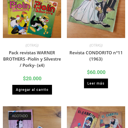
((OTRAS))
((OTRAS))
Pack revistas WARNER
Revista CONDORITO n°11
BROTHERS -Piolín y Silvestre
(1963)
/ Porky- (x4)
$
60.000
$
20.000
Leer más
Agregar al carrito
AGOTADO