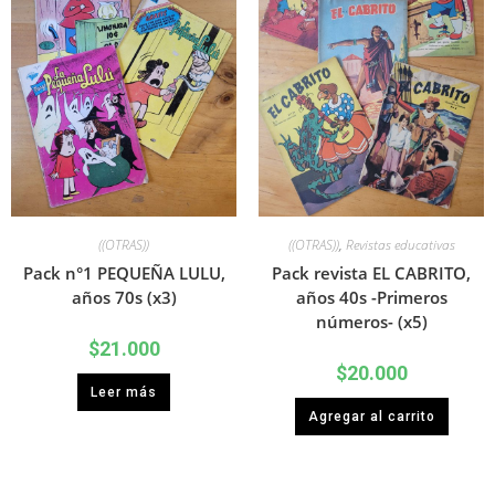
((OTRAS))
((OTRAS))
,
Revistas educativas
Pack n°1 PEQUEÑA LULU,
Pack revista EL CABRITO,
años 70s (x3)
años 40s -Primeros
números- (x5)
$
21.000
$
20.000
Leer más
Agregar al carrito