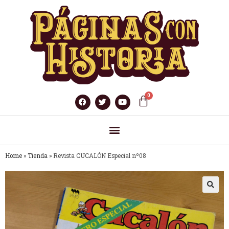
Home
»
Tienda
»
Revista CUCALÓN Especial nº08
🔍