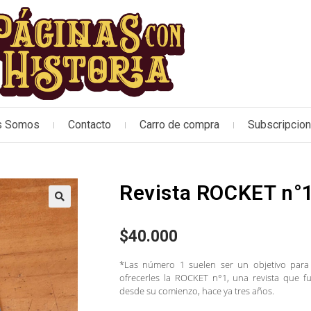
s Somos
Contacto
Carro de compra
Subscripcio
Revista ROCKET n°1
🔍
$
40.000
*Las número 1 suelen ser un objetivo para
ofrecerles la ROCKET n°1, una revista que f
desde su comienzo, hace ya tres años.