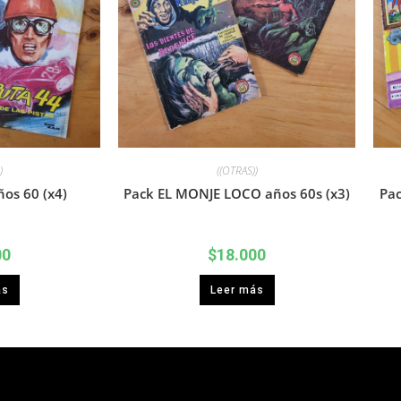
)
((OTRAS))
os 60 (x4)
Pack EL MONJE LOCO años 60s (x3)
Pac
00
$
18.000
ás
Leer más