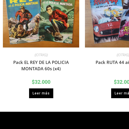
((OTRAS))
((OTRAS)
Pack EL REY DE LA POLICIA
Pack RUTA 44 añ
MONTADA 60s (x4)
$
32.000
$
32.0
Leer más
Leer m