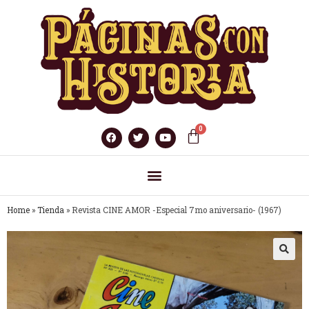
Home
»
Tienda
»
Revista CINE AMOR -Especial 7mo aniversario- (1967)
🔍