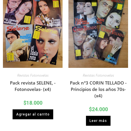
Revistas Fotonovelas
Revistas Fotonovelas
Pack revista SELENE, -
Pack n°3 CORIN TELLADO -
Fotonovelas- (x4)
Principios de los años 70s-
(x4)
$
18.000
$
24.000
Agregar al carrito
Leer más