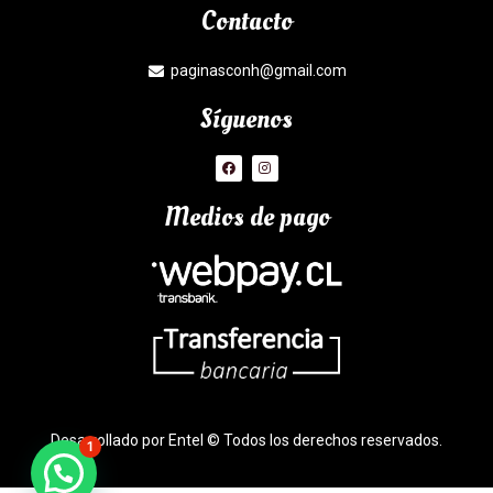
Contacto
paginasconh@gmail.com
Síguenos
Medios de pago
Desarrollado por Entel © Todos los derechos reservados.
1
¿Necesitas Ayuda?