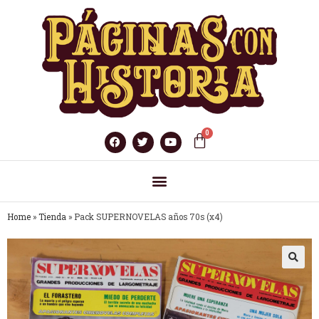
Home
»
Tienda
»
Pack SUPERNOVELAS años 70s (x4)
🔍