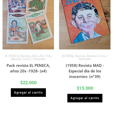
EL PENECA
,
Revistas
,
Años 20s / 30s
,
((OTRAS))
,
Revistas
,
Revistas Comic /
Revistas Comic / Historieta
Historieta
Pack revista EL PENECA,
(1958) Revista MAD -
años 20s -1928- (x4)
Especial día de los
inocentes- (nº39)
$
22.000
$
15.000
Agregar al carrito
Agregar al carrito