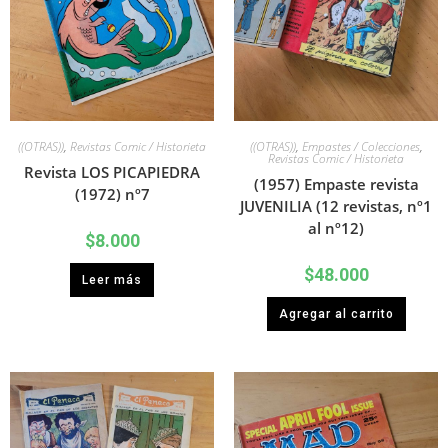
((OTRAS))
,
Revistas Comic / Historieta
((OTRAS))
,
Empastes / Colecciones
,
Revistas Comic / Historieta
Revista LOS PICAPIEDRA
(1957) Empaste revista
(1972) nº7
JUVENILIA (12 revistas, nº1
al nº12)
$
8.000
$
48.000
Leer más
Agregar al carrito