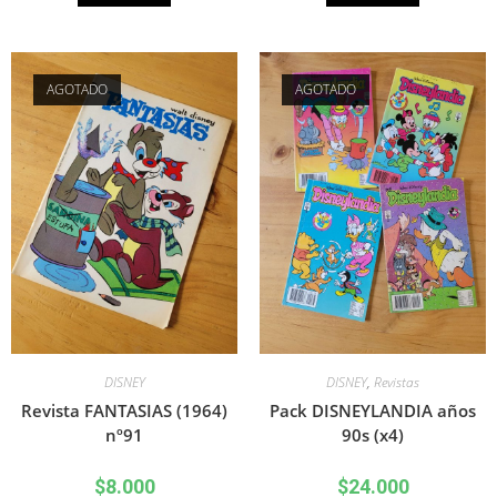
AGOTADO
AGOTADO
DISNEY
DISNEY
,
Revistas
Revista FANTASIAS (1964)
Pack DISNEYLANDIA años
nº91
90s (x4)
$
8.000
$
24.000