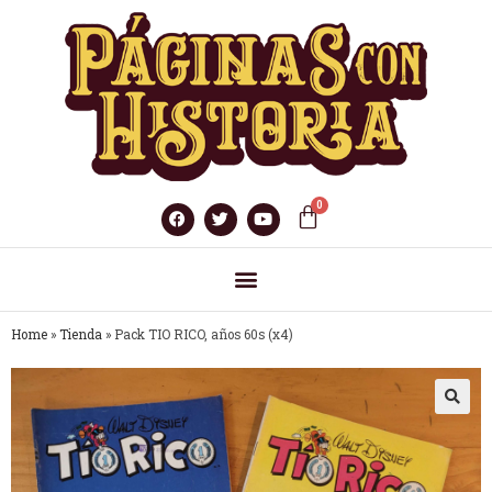
Home
»
Tienda
»
Pack TIO RICO, años 60s (x4)
🔍