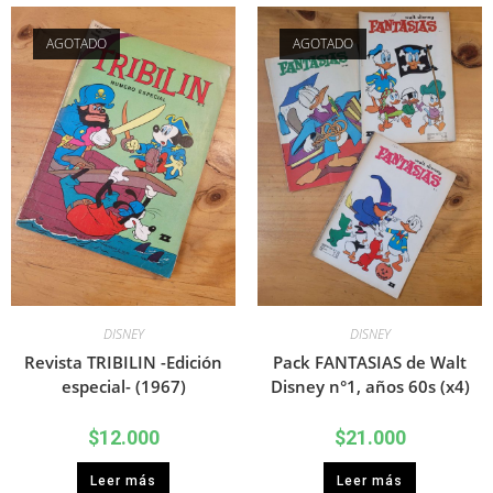
AGOTADO
AGOTADO
DISNEY
DISNEY
Revista TRIBILIN -Edición
Pack FANTASIAS de Walt
especial- (1967)
Disney n°1, años 60s (x4)
$
12.000
$
21.000
Leer más
Leer más