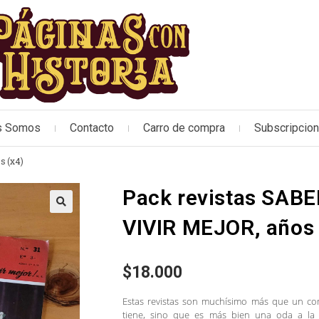
s Somos
Contacto
Carro de compra
Subscripcio
s (x4)
Pack revistas SAB
🔍
VIVIR MEJOR, años 
$
18.000
Estas revistas son muchísimo más que un com
tiene, sino que es más bien una oda a la 