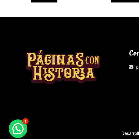
Con
p
1
¿Necesitas Ayuda?
Desarrol