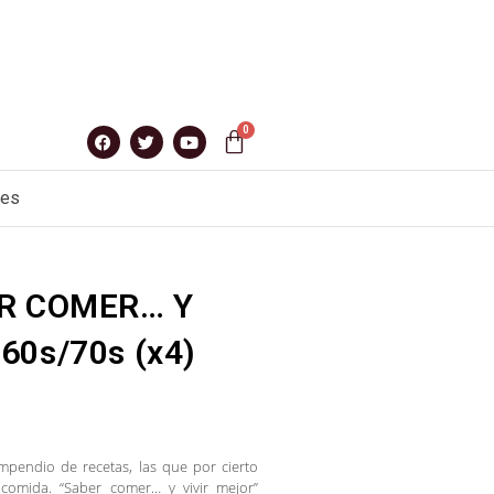
nes
ER COMER… Y
60s/70s (x4)
pendio de recetas, las que por cierto
comida. “Saber comer… y vivir mejor”