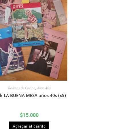
Revistas de Cocina
,
Años 40s
k LA BUENA MESA años 40s (x5)
$
15.000
Agregar al carrito