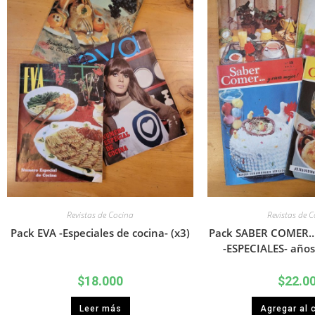
Revistas de Cocina
Revistas de 
Pack EVA -Especiales de cocina- (x3)
Pack SABER COMER…
-ESPECIALES- años
$
18.000
$
22.0
Leer más
Agregar al c