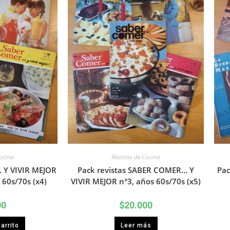
Cocina
Revistas de Cocina
 Y VIVIR MEJOR
Pack revistas SABER COMER… Y
Pac
 60s/70s (x4)
VIVIR MEJOR n°3, años 60s/70s (x5)
00
$
20.000
arrito
Leer más