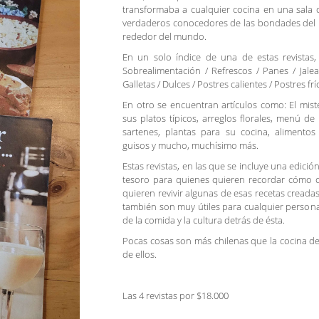
transformaba a cualquier cocina en una sala 
verdaderos conocedores de las bondades del b
rededor del mundo.
En un solo índice de una de estas revistas,
Sobrealimentación / Refrescos / Panes / Jalea
Galletas / Dulces / Postres calientes / Postres f
En otro se encuentran artículos como: El mister
sus platos típicos, arreglos florales, menú de 
sartenes, plantas para su cocina, alimentos
guisos y mucho, muchísimo más.
Estas revistas, en las que se incluye una edició
tesoro para quienes quieren recordar cómo ol
quieren revivir algunas de esas recetas creadas
también son muy útiles para cualquier persona 
de la comida y la cultura detrás de ésta.
Pocas cosas son más chilenas que la cocina de 
de ellos.
Las 4 revistas por $18.000