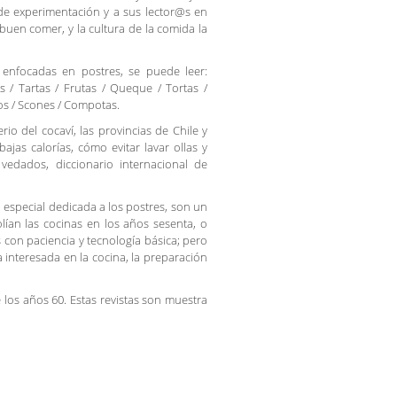
de experimentación y a sus lector@s en
uen comer, y la cultura de la comida la
 enfocadas en postres, se puede leer:
s / Tartas / Frutas / Queque / Tortas /
ríos / Scones / Compotas.
io del cocaví, las provincias de Chile y
bajas calorías, cómo evitar lavar ollas y
 vedados, diccionario internacional de
n especial dedicada a los postres, son un
ían las cocinas en los años sesenta, o
 con paciencia y tecnología básica; pero
interesada en la cocina, la preparación
los años 60. Estas revistas son muestra