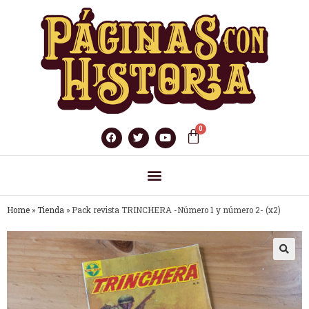
Home
»
Tienda
»
Pack revista TRINCHERA -Número 1 y número 2- (x2)
🔍