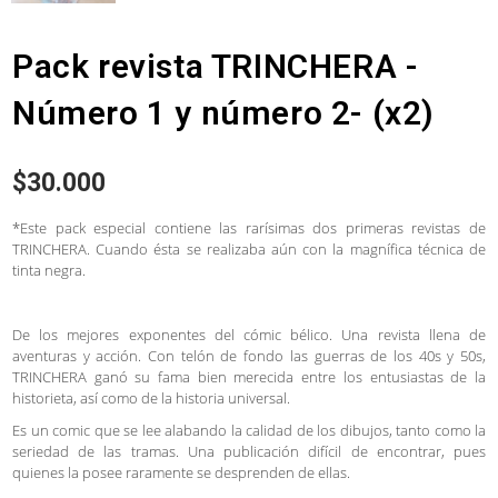
Pack revista TRINCHERA -
Número 1 y número 2- (x2)
$
30.000
*Este pack especial contiene las rarísimas dos primeras revistas de
TRINCHERA. Cuando ésta se realizaba aún con la magnífica técnica de
tinta negra.
De los mejores exponentes del cómic bélico. Una revista llena de
aventuras y acción. Con telón de fondo las guerras de los 40s y 50s,
TRINCHERA ganó su fama bien merecida entre los entusiastas de la
historieta, así como de la historia universal.
Es un comic que se lee alabando la calidad de los dibujos, tanto como la
seriedad de las tramas. Una publicación difícil de encontrar, pues
quienes la posee raramente se desprenden de ellas.