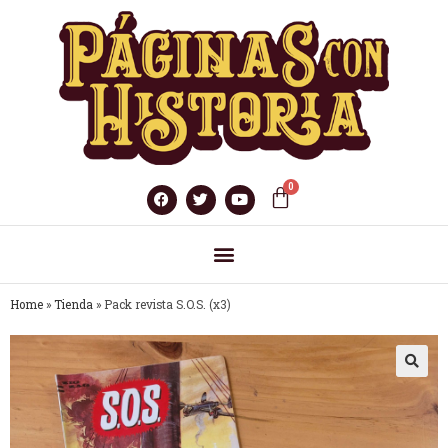
Home
»
Tienda
»
Pack revista S.O.S. (x3)
🔍