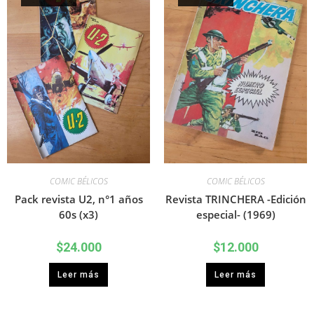
COMIC BÉLICOS
COMIC BÉLICOS
Pack revista U2, n°1 años
Revista TRINCHERA -Edición
60s (x3)
especial- (1969)
$
24.000
$
12.000
Leer más
Leer más