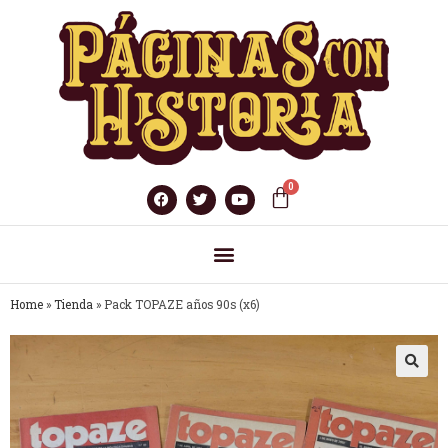
Home
»
Tienda
»
Pack TOPAZE años 90s (x6)
🔍