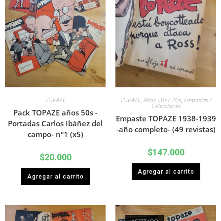
TOPAZE
TOPAZE
,
Años 20s / 30s
,
Empastes /
Colecciones
Pack TOPAZE años 50s -
Empaste TOPAZE 1938-1939
Portadas Carlos Ibáñez del
-año completo- (49 revistas)
campo- n°1 (x5)
$
147.000
$
20.000
Agregar al carrito
Agregar al carrito