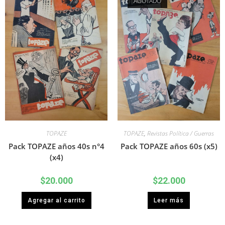
AGOTADO
TOPAZE
TOPAZE
,
Revistas Política / Guerras
Pack TOPAZE años 40s n°4
Pack TOPAZE años 60s (x5)
(x4)
$
20.000
$
22.000
Agregar al carrito
Leer más