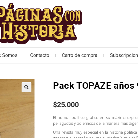
s Somos
Contacto
Carro de compra
Subscripcio
Pack TOPAZE años 
🔍
$
25.000
El humor político gráfico en su máxima expre
peliagudos y polémicos de la manera más diger
Una revista muy especial en la historia polític