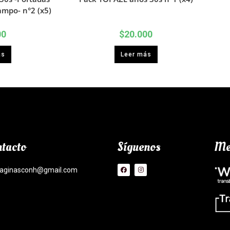
ampo- n°2 (x5)
00
$
20.000
ás
Leer más
tacto
Síguenos
Me
aginasconh@gmail.com