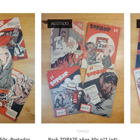
AGOTADO
TOPAZE
50s -Portadas
Pack TOPAZE años 30s n°1 (x4)