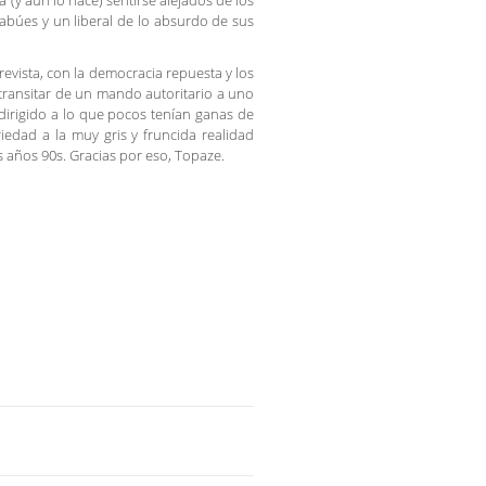
(y aún lo hace) sentirse alejados de los
tabúes y un liberal de lo absurdo de sus
 revista, con la democracia repuesta y los
 transitar de un mando autoritario a uno
 dirigido a lo que pocos tenían ganas de
riedad a la muy gris y fruncida realidad
s años 90s. Gracias por eso, Topaze.