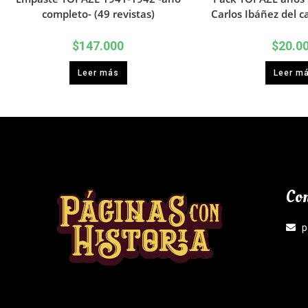
completo- (49 revistas)
Carlos Ibáñez del c
$
147.000
$
20.0
Leer más
Leer m
Con
p