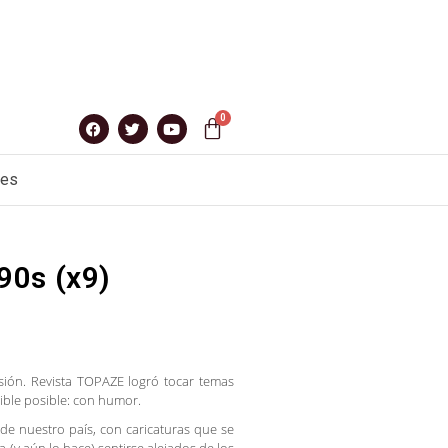
nes
90s (x9)
sión. Revista TOPAZE logró tocar temas
ible posible: con humor.
a de nuestro país, con caricaturas que se