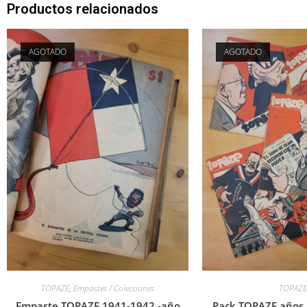
Productos relacionados
AGOTADO
AGOTADO
TOPAZE
,
Empastes / Colecciones
TOPAZE
Empaste TOPAZE 1941-1942 -año
Pack TOPAZE años 