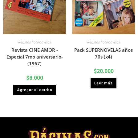
Revistas Fotonovelas
Revistas Fotonovelas
Revista CINE AMOR -
Pack SUPERNOVELAS años
Especial 7mo aniversario-
70s (x4)
(1967)
$
20.000
$
8.000
Leer más
Agregar al carrito