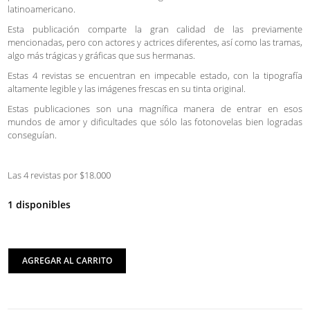
latinoamericano.
Esta publicación comparte la gran calidad de las previamente
mencionadas, pero con actores y actrices diferentes, así como las tramas,
algo más trágicas y gráficas que sus hermanas.
Estas 4 revistas se encuentran en impecable estado, con la tipografía
altamente legible y las imágenes frescas en su tinta original.
Estas publicaciones son una magnífica manera de entrar en esos
mundos de amor y dificultades que sólo las fotonovelas bien logradas
conseguían.
Las 4 revistas por $18.000
1 disponibles
AGREGAR AL CARRITO