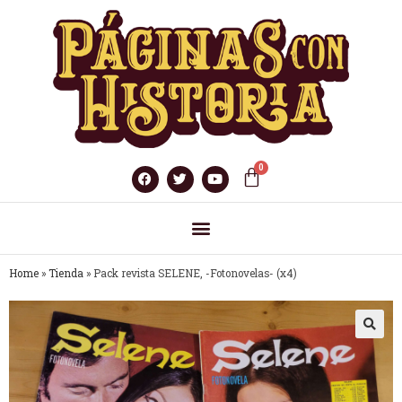
Home
»
Tienda
»
Pack revista SELENE, -Fotonovelas- (x4)
🔍