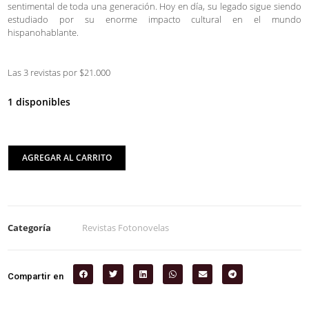
sentimental de toda una generación. Hoy en día, su legado sigue siendo
estudiado por su enorme impacto cultural en el mundo
hispanohablante.
Las 3 revistas por $21.000
1 disponibles
AGREGAR AL CARRITO
Categoría
Revistas Fotonovelas
Compartir en