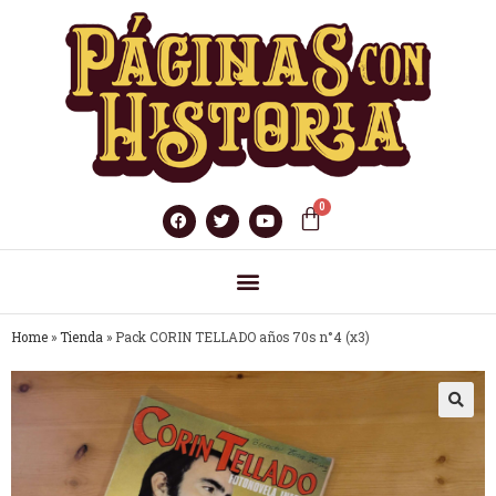
Home
»
Tienda
»
Pack CORIN TELLADO años 70s n°4 (x3)
🔍