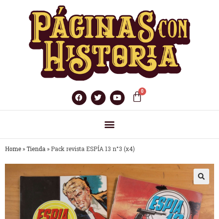
Home
»
Tienda
»
Pack revista ESPÍA 13 n°3 (x4)
🔍