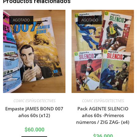
Productos relacionados
AGOTADO
AGOTADO
COMIC ESPÍAS/DETECTIVES
COMIC ESPÍAS/DETECTIVES
Empaste JAMES BOND 007
Pack AGENTE SILENCIO
años 60s (x12)
años 60s -Primeros
números / ZIG ZAG- (x4)
$
60.000
$
36.000