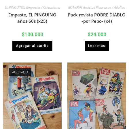
EL PINGUINO
,
Empastes / Colecciones
((OTRAS))
,
Revistas Picarescas / Adultos
Empaste, EL PINGUINO
Pack revista POBRE DIABLO
años 60s (x25)
-por Pepo- (x4)
$
100.000
$
24.000
Agregar al carrito
Leer más
AGOTADO