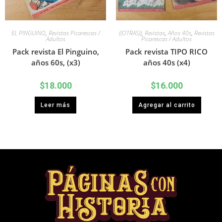
EL PINGUINO
,
Revistas Picarescas /
((OTRAS))
,
Revistas
,
Años 40s
,
Revistas
Adultos
Picarescas / Adultos
Pack revista El Pinguino,
Pack revista TIPO RICO
años 60s, (x3)
años 40s (x4)
$
18.000
$
16.000
Leer más
Agregar al carrito