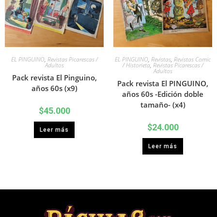
EL PINGUINO
,
Revistas Picarescas /
EL PINGUINO
,
Revistas
,
Revistas Comic
Adultos
/ Historieta
,
Revistas Picarescas /
Adultos
Pack revista El Pinguino,
Pack revista El PINGUINO,
años 60s (x9)
años 60s -Edición doble
tamaño- (x4)
$
45.000
$
24.000
Leer más
Leer más