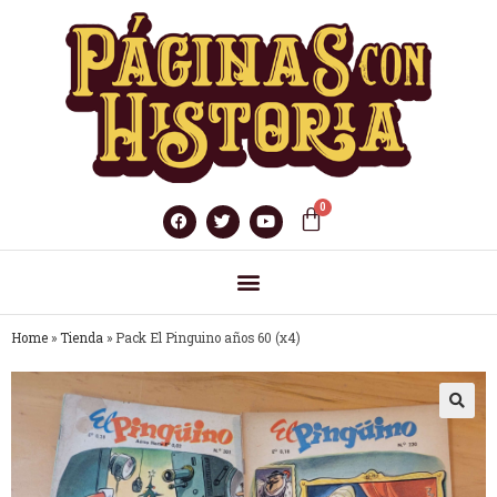
Home
»
Tienda
»
Pack El Pinguino años 60 (x4)
🔍