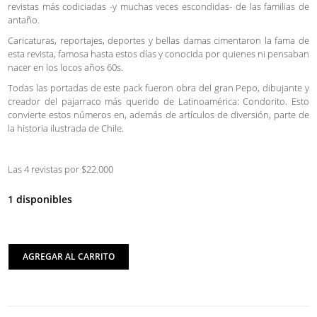
revistas más codiciadas -y muchas veces escondidas- de las familias de
antaño.
Caricaturas, reportajes, deportes y bellas damas cimentaron la fama de
esta revista, famosa hasta estos días y conocida por quienes ni pensaban
nacer en los locos años 60s.
Todas las portadas de este pack fueron obra del gran Pepo, dibujante y
creador del pajarraco más querido de Latinoamérica: Condorito. Esto
convierte estos números en, además de artículos de diversión, parte de
la historia ilustrada de Chile.
Las 4 revistas por $22.000
1 disponibles
AGREGAR AL CARRITO