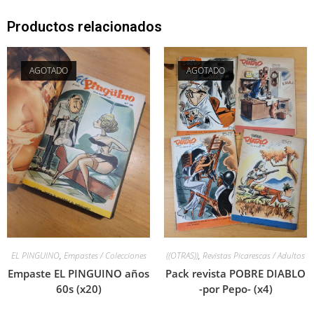
Productos relacionados
AGOTADO
AGOTADO
EL PINGUINO
,
Empastes / Colecciones
((OTRAS))
,
Revistas Picarescas / Adultos
Empaste EL PINGUINO años
Pack revista POBRE DIABLO
60s (x20)
-por Pepo- (x4)