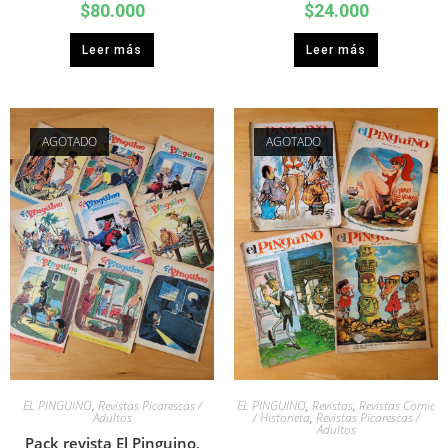
$
80.000
$
24.000
Leer más
Leer más
AGOTADO
AGOTADO
EL PINGUINO
,
Revistas Picarescas /
EL PINGUINO
,
Revistas
,
Revistas Comic
Adultos
/ Historieta
,
Revistas Picarescas /
Adultos
Pack revista El Pinguino,