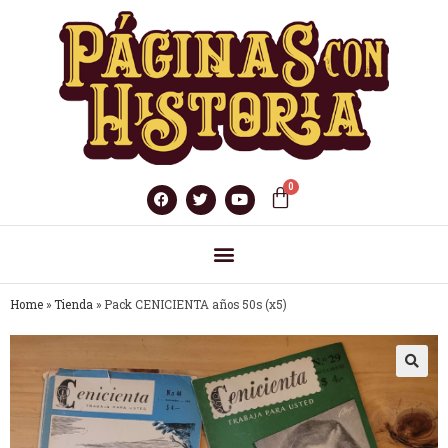
Home
»
Tienda
»
Pack CENICIENTA años 50s (x5)
🔍