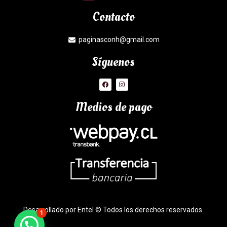
Contacto
paginasconh@gmail.com
Síguenos
Medios de pago
Desarrollado por Entel © Todos los derechos reservados.
1
¿Necesitas Ayuda?