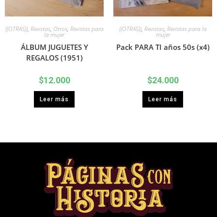
((OTRAS))
,
Revistas
,
Otros
,
Revistas para
((OTRAS))
,
Revistas
,
Revistas para la
la mujer
mujer
ÁLBUM JUGUETES Y
Pack PARA TI años 50s (x4)
REGALOS (1951)
$
12.000
$
24.000
Leer más
Leer más