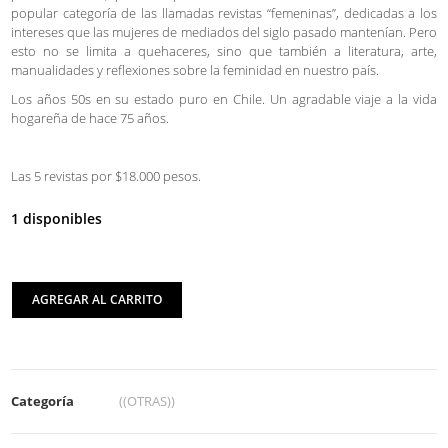
popular categoría de las llamadas revistas “femeninas”, dedicadas a los
intereses que las mujeres de mediados del siglo pasado mantenían. Pero
esto no se limita a quehaceres, sino que también a literatura, arte,
manualidades y reflexiones sobre la feminidad en nuestro país.
Los años 50s en su estado puro en Chile. Un agradable viaje a la vida
hogareña de hace 75 años.
Las 5 revistas por $18.000 pesos.
1 disponibles
AGREGAR AL CARRITO
Categoría
((OTRAS))