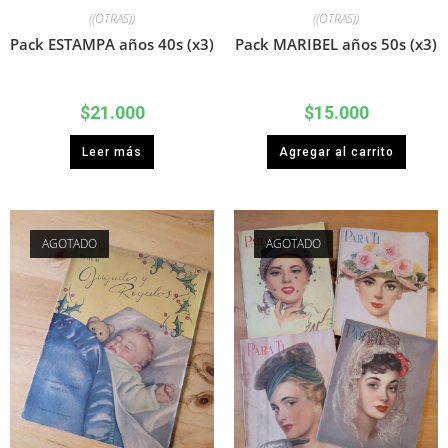
((OTRAS))
((OTRAS))
Pack ESTAMPA años 40s (x3)
Pack MARIBEL años 50s (x3)
$
21.000
$
15.000
Leer más
Agregar al carrito
AGOTADO
AGOTADO