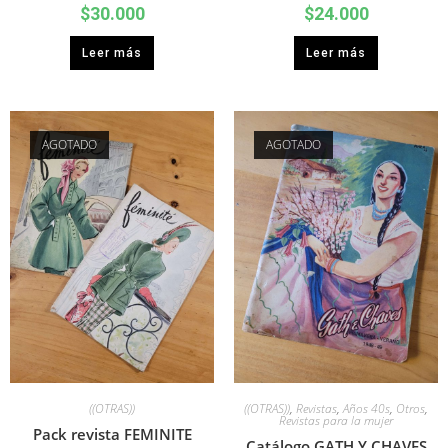
$
30.000
$
24.000
Leer más
Leer más
AGOTADO
AGOTADO
((OTRAS))
((OTRAS))
,
Revistas
,
Años 40s
,
Otros
,
Revistas para la mujer
Pack revista FEMINITE
Catálogo GATH Y CHAVES