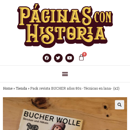
Home
»
Tienda
»
Pack revista BUCHER años 80s -Técnicas en lana- (x2)
🔍