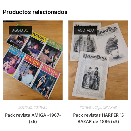
Productos relacionados
AGOTADO
AGOTADO
((OTRAS))
,
((OTRAS))
((OTRAS))
,
Siglo XIX / XVIII
Pack revista AMIGA -1967-
Pack revistas HARPER´S
(x6)
BAZAR de 1886 (x3)