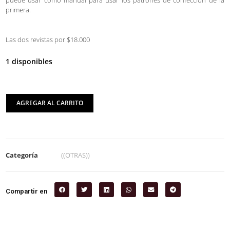
puede usar como manual para usar los patrones de confección de la
primera.
Las dos revistas por $18.000
1 disponibles
AGREGAR AL CARRITO
Categoría
((OTRAS))
Compartir en