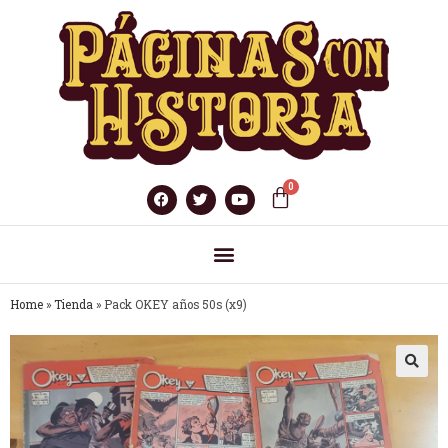
Home
»
Tienda
»
Pack OKEY años 50s (x9)
🔍