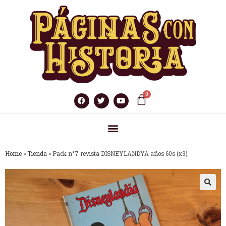
Home
»
Tienda
»
Pack n°7 revista DISNEYLANDYA años 60s (x3)
🔍