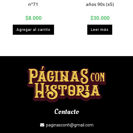
nº71
años 90s (x5)
$
8.000
$
30.000
Agregar al carrito
Leer más
Contacto
paginasconh@gmail.com