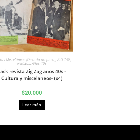
stas Misceláneas (De todo un poco)
,
ZIG ZAG
,
Revistas
,
Años 40s
ack revista Zig Zag años 40s -
Cultura y miscelaneos- (x4)
$
20.000
Leer más