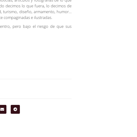
icias, artículos y fotografías de lo que
do decimos lo que fuera, lo decimos de
edad, turismo, diseño, armamento, humor…
te compaginadas e ilustradas.
entro, pero bajo el riesgo de que sus