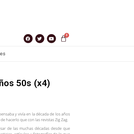
nes
ños 50s (x4)
pensaba y vivía en la década de los años
de hacerlo que con las revistas Zig Zag.
 pesar de las muchas décadas desde que