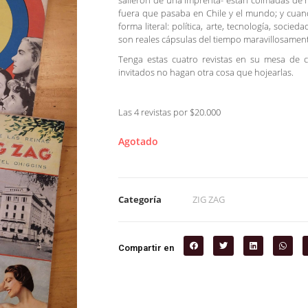
salieron de una imprenta- están colmadas de not
fuera que pasaba en Chile y el mundo; y cuan
forma literal: política, arte, tecnología, soci
son reales cápsulas del tiempo maravillosamen
Tenga estas cuatro revistas en su mesa de c
invitados no hagan otra cosa que hojearlas.
Las 4 revistas por $20.000
Agotado
Categoría
ZIG ZAG
Compartir en