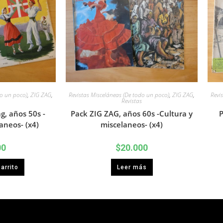
do un poco)
,
ZIG ZAG
,
Revistas Misceláneas (De todo un poco)
,
ZIG ZAG
,
Revi
Revistas
ag, años 50s -
Pack ZIG ZAG, años 60s -Cultura y
P
aneos- (x4)
miscelaneos- (x4)
00
$
20.000
arrito
Leer más