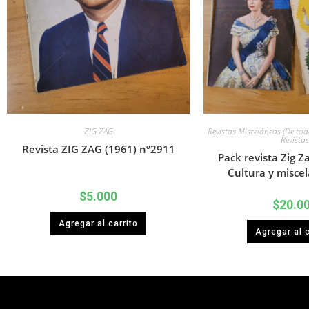
ZIG ZAG
Revistas Misceláneas (De to
Revistas
Revista ZIG ZAG (1961) nº2911
Pack revista Zig Z
Cultura y miscel
$
5.000
$
20.0
Agregar al carrito
Agregar al c